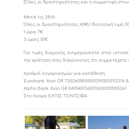
(Όλες οι δραστηριότητες και η συμμετοχή στο
Μετά τις 28/6:
Όλες οι δραστηριότητες 40€/ Φοιτητική τιμή 3
1 ώρα 7€
3 ώρες 15€
Για τιμές διαμονής ενημερώνεστε στην ιστοσελί
την κράτηση σας δηλώνοντας ότι συμμετέχετε σ
Αριθμοί λογαριασμών για κατάθεση:
Eurobank: Iban GR 7202601810000390100593376 &
Alpha Bank: Iban GR 0401407060706002101105261
Στο όνομα ΕΛΠΙΣ ΤΣΙΝΤΣΙΦΑ