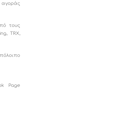
ς αγοράς
από τους
ng, TRX,
υπόλοιπο
ok Page