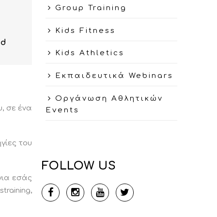
Group Training
Kids Fitness
nd
Kids Athletics
Εκπαιδευτικά Webinars
Οργάνωση Αθλητικών
υ, σε ένα
Events
γίες του
FOLLOW US
για εσάς
raining,