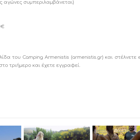
υς αγώνες συμπεριλαμβάνεται)
0€
δα του Camping Armenistis (armenistis.gr) και στέλνετε 
το τριήμερο και έχετε εγγραφεί.