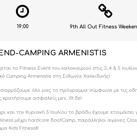
19:00
9th All Out Fitness Weeke
END-CAMPING ARMENISTIS
αι το Fitness Event του καλοκαιριού στις 3, 4 & 5 Ιουλίο
ό Camping Armenistis στη Σιθωνία Χαλκιδικής!
οσαρμόζουμε όλο μας το πρόγραμμα σύμφωνα με τις οδη
ς κρατήσουμε ασφαλείς μεν…fit δε!
ι και την Κυριακή 5 Ιουλίου το βράδυ έχουμε ετοιμάσει 
ness μέχρι hardcore BootCamp, παράλληλοι αγώνες Crosst
 Kids Fitness!!!