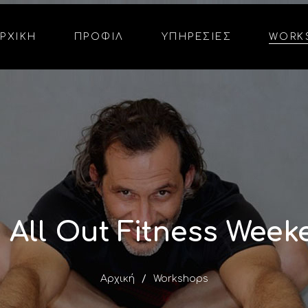
Παράκαμψη
προς το
ΡΧΙΚΗ
ΠΡΟΦΙΛ
ΥΠΗΡΕΣΙΕΣ
WORK
κυρίως
περιεχόμενο
 All Out Fitness Wee
Αρχική
Workshops