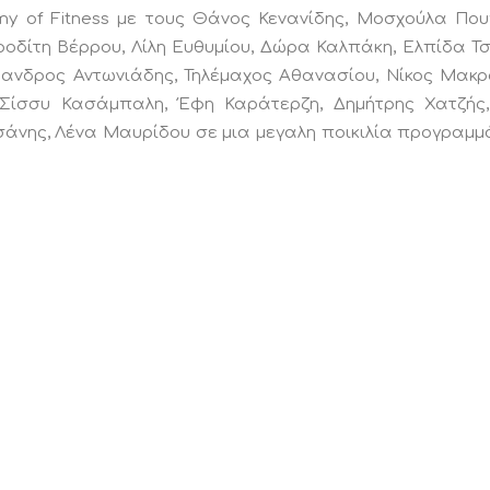
y of Fitness με τους Θάνος Κενανίδης, Μοσχούλα Που
οδίτη Βέρρου, Λίλη Ευθυμίου, Δώρα Καλπάκη, Ελπίδα Τσ
ανδρος Αντωνιάδης, Τηλέμαχος Αθανασίου, Νίκος Μακρ
Σίσσυ Κασάμπαλη, Έφη Καράτερζη, Δημήτρης Χατζής,
σάνης, Λένα Μαυρίδου σε μια μεγαλη ποικιλία προγραμμ