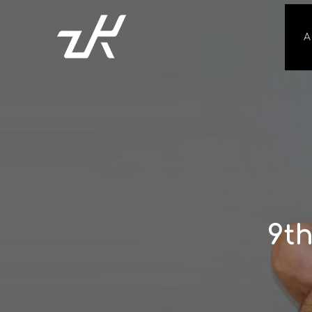
Α
9th