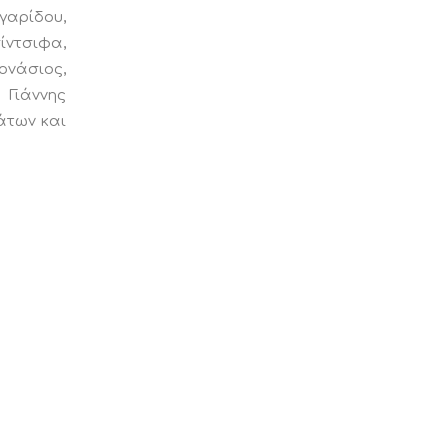
γαρίδου,
ίντσιφα,
ονάσιος,
 Γιάννης
άτων και