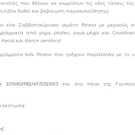
φοιτητές που θέλουν να γνωρίσουν τις νέες τάσεις τη
υ! (Θα δοθεί και βεβαίωση παρακολούθησης).
υν ένα Σαββατοκύριακο γεμάτο fitness με μερικούς 
μματα από yoga, pilates, aqua μέχρι και Crosstraini
 Aerial και dance aerobics!
γράμματα kids fitness που τρέχουν παράλληλα με το 
τα
2310402982/6972323013
και στο inbox της Facebo
ν έκπτωση!
0€