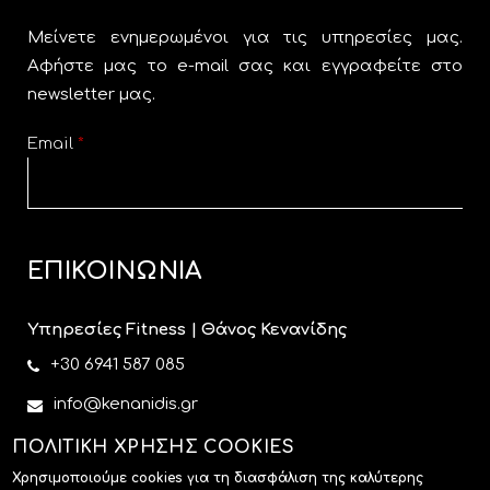
Μείνετε ενημερωμένοι για τις υπηρεσίες μας.
Αφήστε μας το e-mail σας και εγγραφείτε στο
newsletter μας.
Email
*
CAPTCHA
This
ΕΠΙΚΟΙΝΩΝΙΑ
question is
for testing
Υπηρεσίες Fitness | Θάνος Κενανίδης
whether or
+30 6941 587 085
not you are
a human
info@kenanidis.gr
visitor and
www.kenanidis.gr
ΠΟΛΙΤΙΚΗ ΧΡΗΣΗΣ COOKIES
to prevent
automated
Χρησιμοποιούμε cookies για τη διασφάλιση της καλύτερης