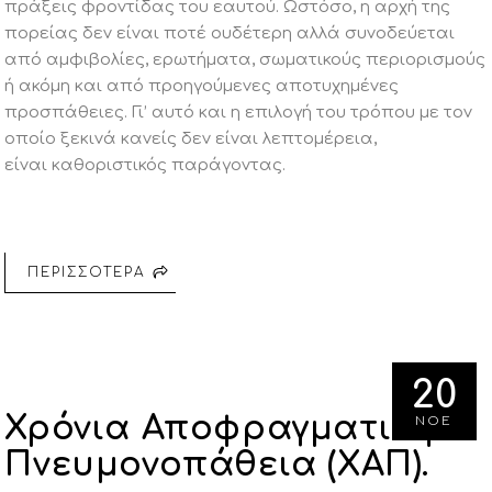
πράξεις φροντίδας του εαυτού. Ωστόσο, η αρχή της
πορείας δεν είναι ποτέ ουδέτερη
αλλ
ά συνοδεύεται
από αμφιβολίες, ερωτήματα, σωματικούς περιορισμούς
ή ακόμη και από προηγούμενες αποτυχημένες
προσπάθειες. Γι’ αυτό και η επιλογή του τρόπου με τον
οποίο ξεκινά κανείς δεν είναι
λεπτομέρεια,
είναι
καθοριστικός παράγοντας.
ΠΕΡΙΣΣΟΤΕΡΑ
20
Χρόνια Αποφραγματική
ΝΟΕ
Πνευμονοπάθεια (ΧΑΠ).