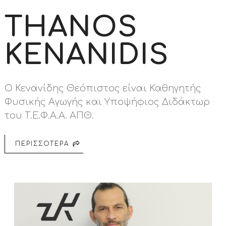
THANOS
KENANIDIS
Ο Κενανίδης Θεόπιστος είναι Καθηγητής
Φυσικής Αγωγής και Υποψήφιος Διδάκτωρ
του Τ.Ε.Φ.Α.Α. ΑΠΘ.
ΠΕΡΙΣΣΟΤΕΡΑ