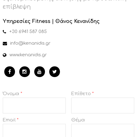
επίβλεψη
Υπηρεσίες Fitness | Θάνος Κενανίδης
+30 6941 587 085
info@kenanidis.gr
www.kenanidis.gr
Όνομα
*
Επίθετο
*
Email
*
Θέμα