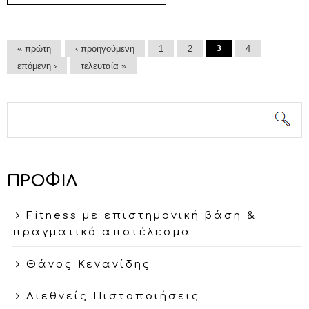
COVID-19 COMPLICATIONS
Σελίδες
« πρώτη
‹ προηγούμενη
1
2
3
4
επόμενη ›
τελευταία »
Φόρμα αναζήτησης
Αναζήτηση
ΠΡΟΦΙΛ
Fitness με επιστημονική βάση &
πραγματικό αποτέλεσμα
Θάνος Κενανίδης
Διεθνείς Πιστοποιήσεις